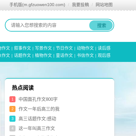
手机版(m.gfzuowen100.com)
我要投稿
网站地图
搜索
物作文
叙事作文
写景作文
节日作文
动物作文
读后感
象作文
话题作文
植物作文
童话作文
书信作文
观后感
热点阅读
中国面孔作文800字
1
作文一年后高三的我
2
高三话题作文:感动
3
这一年叫高三作文
4