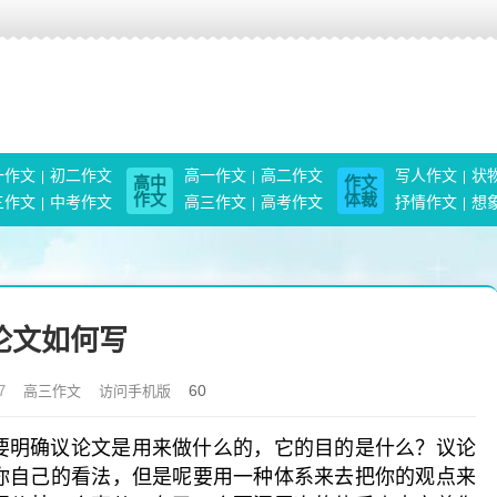
一作文
初二作文
高一作文
高二作文
写人作文
状
高中
作文
作文
体裁
三作文
中考作文
高三作文
高考作文
抒情作文
想
论文如何写
60
7
高三作文
访问手机版
明确议论文是用来做什么的，它的目的是什么？议论
你自己的看法，但是呢要用一种体系来去把你的观点来