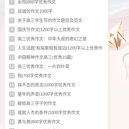
永恒|800字优秀作文
5
谈诚信作文1000字
6
关于高三学生写的作文题目及范文
7
国庆节作文|1200字以上优秀作文
8
高三优秀作文：中年大叔的奇幻之旅
9
人生话题:有探索就有成功|1200字以上优秀作
10
文
中国精神作文高三(优秀10篇)
11
高三优秀作文：一片四叶草
12
狗|700字优秀作文
13
抹不去的思念|1000字优秀作文
14
童年的声音|1000字优秀作文
15
献给高三学子的作文
16
成就人杰的条件|1000字优秀作文
17
勇与畏|800字优秀作文
18