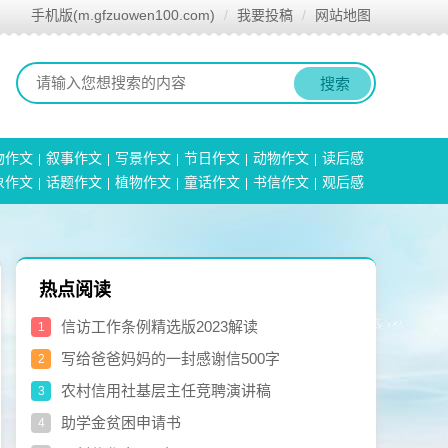
手机版(m.gfzuowen100.com)
我要投稿
网站地图
搜索
物作文
叙事作文
写景作文
节日作文
动物作文
读后感
象作文
话题作文
植物作文
童话作文
书信作文
观后感
热点阅读
信访工作条例精选版2023解读
1
写给爸爸妈妈的一封感谢信500字
2
农村信用社基层主任竞聘演讲稿
3
助学金贫困申请书
4