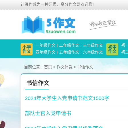
让写作成为一种习惯，高分作文网欢迎您!
一年级作文
二年级作文
三年级作文
初
小学
初中
作文
作文
四年级作文
五年级作文
六年级作文
初
当前位置：
首页
>
作文体裁
>
书信作文
书信作文
2024年大学生入党申请书范文1500字
部队士官入党申请书