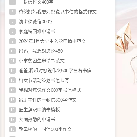
一封信作文400字
5
爸爸妈妈我想对您说以书信的格式作文
6
演讲稿诚信300字
7
家庭特困难申请书
8
2024年1月大学生入党申请书范文
9
妈妈，我想对您说450
10
小学贫困生申请书范文
11
爸爸,我想对您说作文500字左右书信
12
妇女节活动策划书怎么写
13
我想对您说作文600字书信格式
14
给班主任的一封信800字作文
15
医生辞职申请书模板
16
大病救助的申请书
17
致母校的一封信500字作文
18