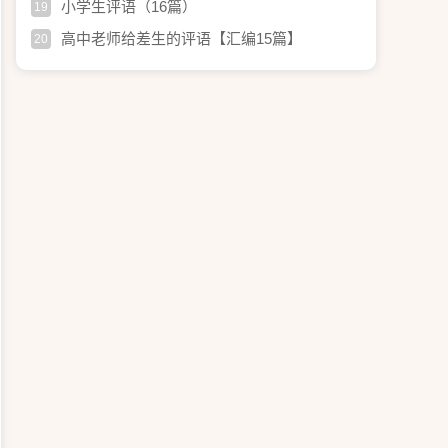
小学生评语（16篇）
19
高中老师给差生的评语【汇编15篇】
20