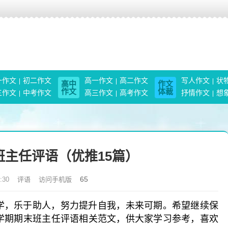
一作文
初二作文
高一作文
高二作文
写人作文
状
高中
作文
作文
体裁
三作文
中考作文
高三作文
高考作文
抒情作文
想
主任评语（优推15篇）
65
:30
评语
访问手机版
学，乐于助人，努力提升自我，未来可期。希望继续保
学期期末班主任评语相关范文，供大家学习参考，喜欢