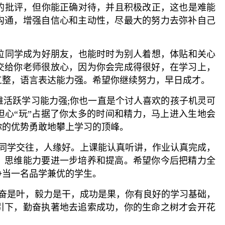
师的批评，但你能正确对待，并且积极改正，这也是难能
沟通，增强自信心和主动性，尽最大的努力去弥补自己
一位同学成为好朋友，也能时时为别人着想，体贴和关心
交给你老师很放心，因为你会完成得很好，在学习上，
工整，语言表达能力强。希望你继续努力，早日成才。
思维活跃学习能力强;你也一直是个讨人喜欢的孩子机灵可
担心“玩”占据了你太多的时间和精力，马上进入生地会
你的优势勇敢地攀上学习的顶峰。
于与同学交往，人缘好。上课能认真听讲，作业认真完成，
，思维能力要进一步培养和提高。希望你今后把精力全
争当一名品学兼优的学生。
，勤奋是叶，毅力是干，成功是果，你有良好的学习基础，
引下，勤奋执著地去追索成功，你的生命之树才会开花