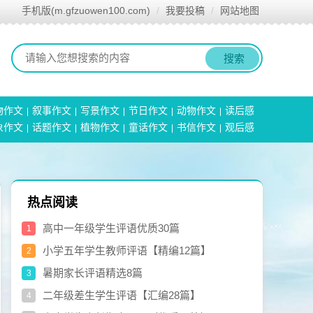
手机版(m.gfzuowen100.com)
我要投稿
网站地图
搜索
物作文
叙事作文
写景作文
节日作文
动物作文
读后感
象作文
话题作文
植物作文
童话作文
书信作文
观后感
热点阅读
高中一年级学生评语优质30篇
1
小学五年学生教师评语【精编12篇】
2
暑期家长评语精选8篇
3
二年级差生学生评语【汇编28篇】
4