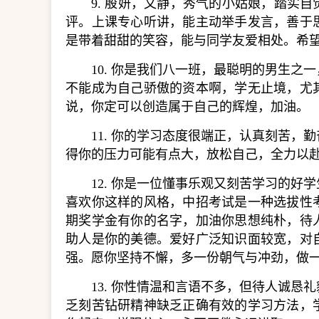
9. 殷妍，文静，秀气的小姑娘，踏实
评。上课专心听讲，能主动举手发言，善于
是带着甜甜的笑容，能与同学友爱相处。希
10. 你是我们八一班，最聪明的男生
不能成为自己骄傲的资本啊，学无止境，尤
说，你定可以创造属于自己的辉煌，加油。
11. 你的学习态度很端正，认真刻苦
得你的压力可能有点大，放松自己，全力以
12. 你是一位懂事乐观又刻苦学习的
喜欢你这样的风格，中招考试是一种选拔性
期奖学金有你的名字，加油你思想纯朴，待
助人是你的美德。爱好广泛知识面较宽，对
强。愿你坚持不懈，多一份朝气与冲劲，做一
13. 你性情温和言语不多，但待人诚
乏刻苦钻研精神缺乏正确有效的学习方法，