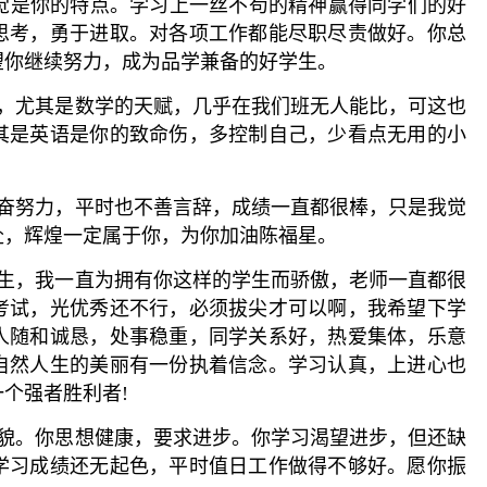
自觉是你的特点。学习上一丝不苟的精神赢得同学们的好
思考，勇于进取。对各项工作都能尽职尽责做好。你总
望你继续努力，成为品学兼备的好学生。
之一，尤其是数学的天赋，几乎在我们班无人能比，可这也
其是英语是你的致命伤，多控制自己，少看点无用的小
，勤奋努力，平时也不善言辞，成绩一直都很棒，只是我觉
赴，辉煌一定属于你，为你加油陈福星。
好学生，我一直为拥有你这样的学生而骄傲，老师一直都很
考试，光优秀还不行，必须拔尖才可以啊，我希望下学
人随和诚恳，处事稳重，同学关系好，热爱集体，乐意
自然人生的美丽有一份执着信念。学习认真，上进心也
个强者胜利者!
恳礼貌。你思想健康，要求进步。你学习渴望进步，但还缺
学习成绩还无起色，平时值日工作做得不够好。愿你振