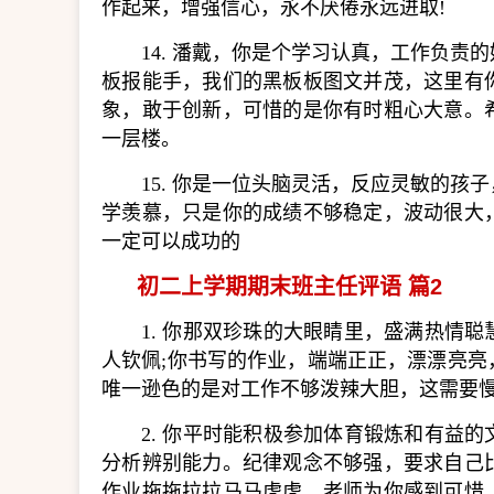
作起来，增强信心，永不厌倦永远进取!
14. 潘戴，你是个学习认真，工作负
板报能手，我们的黑板板图文并茂，这里有
象，敢于创新，可惜的是你有时粗心大意。
一层楼。
15. 你是一位头脑灵活，反应灵敏的
学羡慕，只是你的成绩不够稳定，波动很大
一定可以成功的
初二上学期期末班主任评语 篇2
1. 你那双珍珠的大眼睛里，盛满热情
人钦佩;你书写的作业，端端正正，漂漂亮
唯一逊色的是对工作不够泼辣大胆，这需要慢
2. 你平时能积极参加体育锻炼和有益
分析辨别能力。纪律观念不够强，要求自己
作业拖拖拉拉马马虎虎，老师为你感到可惜