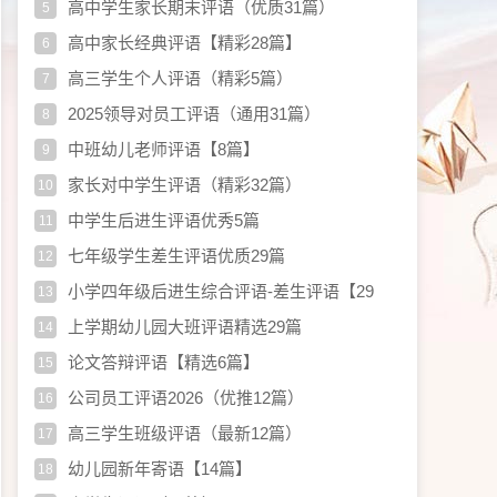
高中学生家长期末评语（优质31篇）
5
高中家长经典评语【精彩28篇】
6
高三学生个人评语（精彩5篇）
7
2025领导对员工评语（通用31篇）
8
中班幼儿老师评语【8篇】
9
家长对中学生评语（精彩32篇）
10
中学生后进生评语优秀5篇
11
七年级学生差生评语优质29篇
12
小学四年级后进生综合评语-差生评语【29
13
篇】
上学期幼儿园大班评语精选29篇
14
论文答辩评语【精选6篇】
15
公司员工评语2026（优推12篇）
16
高三学生班级评语（最新12篇）
17
幼儿园新年寄语【14篇】
18