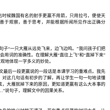
古时候魏国有名的射手更羸不用箭，只用拉弓，便使天
善于观察，善于思考，并能根据所闻所见作出正确分
句子“一只大雁从远处飞来，边飞边鸣。”我问孩子们把
体会用词的准确性。在理解大雁“直往上飞”和“直掉下来”
直观地体现一字多义的妙处。
课文最后一段更羸说的一段话是本课学习的重难点。我先
，对这几句话有初步的了解，再让学生一句一句地读懂
弦，大雁就掉下来的原因，更知道更羸有这么大本事的
…”说句子，理解文中的因果关系。