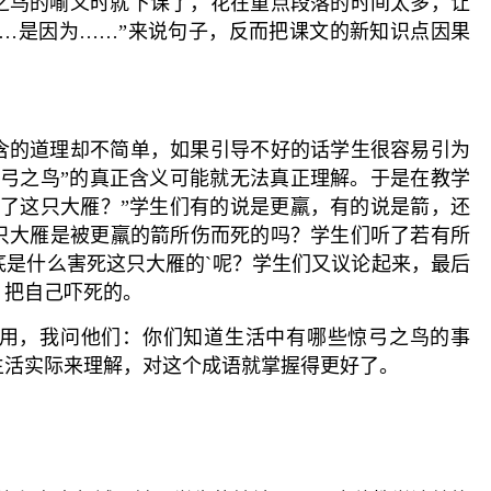
之鸟的喻义时就下课了，花在重点段落的时间太多，让
……是因为……”来说句子，反而把课文的新知识点因果
含的道理却不简单，如果引导不好的话学生很容易引为
惊弓之鸟”的真正含义可能就无法真正理解。于是在教学
死了这只大雁？”学生们有的说是更羸，有的说是箭，还
只大雁是被更羸的箭所伤而死的吗？学生们听了若有所
底是什么害死这只大雁的`呢？学生们又议论起来，最后
，把自己吓死的。
用，我问他们：你们知道生活中有哪些惊弓之鸟的事
生活实际来理解，对这个成语就掌握得更好了。