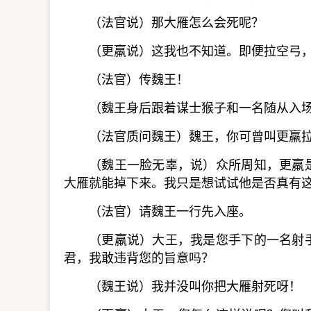
（法官说）那大雁怎么会死呢？
（更羸说）这我也不知道。即便拉空弓
（法官）传魏王！
（魏王身后跟着谋士猴子和一名随从入
（法官质问魏王）魏王，你可曾叫更羸
（魏王一脸无辜，说）众所周知，更羸
大雁就能掉下来。我只是想试试他是否真有
（法官）请魏王一行先入座。
（更羸说）大王，我是您手下的一名射
君，我敢违背您的旨意吗？
（魏王说）我并没叫你把大雁射死呀！