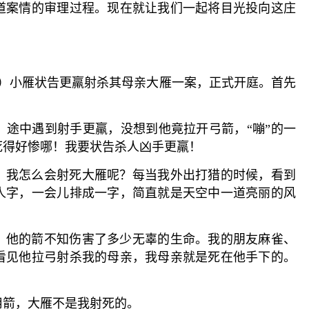
道案情的审理过程。现在就让我们一起将目光投向这庄
：）小雁状告更羸射杀其母亲大雁一案，正式开庭。首先
，途中遇到射手更羸，没想到他竟拉开弓箭，“嘣”的一
死得好惨哪！我要状告杀人凶手更羸！
！我怎么会射死大雁呢？每当我外出打猎的时候，看到
人字，一会儿排成一字，简直就是天空中一道亮丽的风
？
，他的箭不知伤害了多少无辜的生命。我的朋友麻雀、
看见他拉弓射杀我的母亲，我母亲就是死在他手下的。
用箭，大雁不是我射死的。