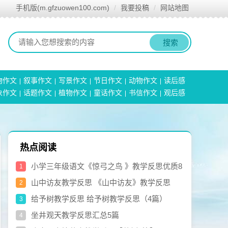
手机版(m.gfzuowen100.com)
我要投稿
网站地图
搜索
物作文
叙事作文
写景作文
节日作文
动物作文
读后感
象作文
话题作文
植物作文
童话作文
书信作文
观后感
热点阅读
小学三年级语文《惊弓之鸟 》教学反思优质8
1
篇
山中访友教学反思 《山中访友》教学反思
2
【参考5篇】
给予树教学反思 给予树教学反思（4篇）
3
坐井观天教学反思汇总5篇
4