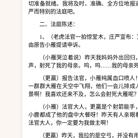
切准备就绪。我将及时、准确、全方位地报
严而特别的法庭吧。
二、法庭陈述：
1、（老虎法官一拍惊堂木，庄严宣布
由原告小雁提请申诉。
（小雁哭泣着说）昨天我妈妈外出回归
声，射死了我的母亲。呜，呜……我的母亲
（更羸）报告法官，小雁纯属血口喷人
一群群大雁在天空中飞翔，他们一会儿排成
景啊！我喜欢还来不及，怎么会射死大雁呢
（小雁）法官大人，更羸是个射箭能手
小鹿都成了他的盘中大餐呀！昨天有人亲眼
法官大人，你一定要为我做主啊！
（更羸）昨天，我拉的是空弓，并没有