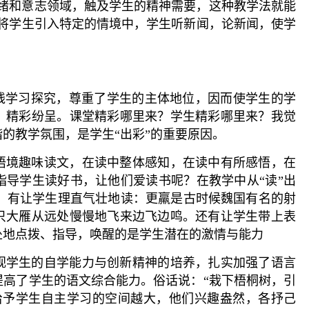
情绪和意志领域，触及学生的精神需要，这种教学法就能
地将学生引入特定的情境中，学生听新闻，论新闻，使学
主线学习探究，尊重了学生的主体地位，因而使学生的学
，精彩纷呈。课堂精彩哪里来？学生精彩哪里来？我觉
的教学氛围，是学生“出彩”的重要原因。
语境趣味读文，在读中整体感知，在读中有所感悟，在
指导学生读好书，让他们爱读书呢？在教学中从“读”出
中，有让学生理直气壮地读：更羸是古时候魏国有名的射
只大雁从远处慢慢地飞来边飞边鸣。还有让学生带上表
处地点拨、指导，唤醒的是学生潜在的激情与能力
视学生的自学能力与创新精神的培养，扎实加强了语言
提高了学生的语文综合能力。俗话说：“栽下梧桐树，引
给予学生自主学习的空间越大，他们兴趣盎然，各抒己