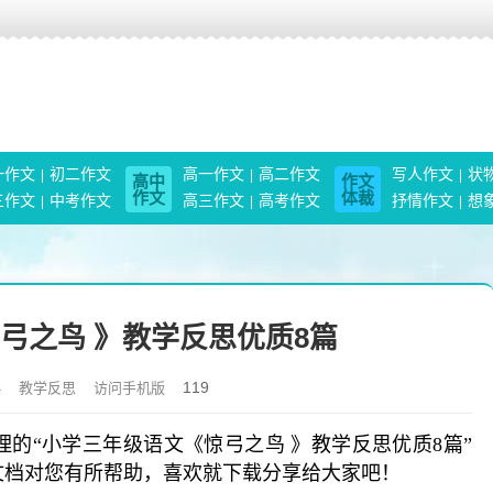
一作文
初二作文
高一作文
高二作文
写人作文
状
高中
作文
作文
体裁
三作文
中考作文
高三作文
高考作文
抒情作文
想
弓之鸟 》教学反思优质8篇
119
4
教学反思
访问手机版
的“小学三年级语文《惊弓之鸟 》教学反思优质8篇”
文档对您有所帮助，喜欢就下载分享给大家吧！