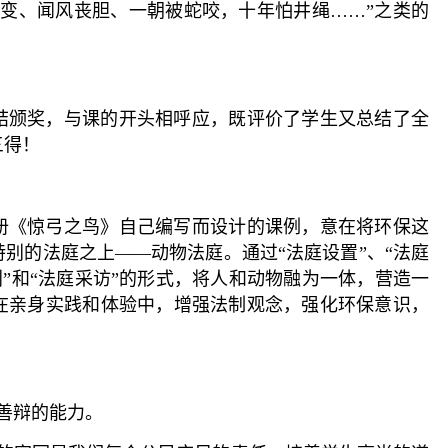
色变、闻风丧胆、一朝被蛇咬，十年怕井绳……”之类的
结颁奖，与课的开头相呼应，既评价了学生又总结了全
三得！
册《惊弓之鸟》自己编写而设计的课例，意在将环保这
别的法庭之上——动物法庭。通过“法庭设置”、“法庭
宣判”和“法庭采访”的形式，将人和动物融为一体，营造一
在亲身实践和体验中，增强法制观念，强化环保意识，
善辩的能力。