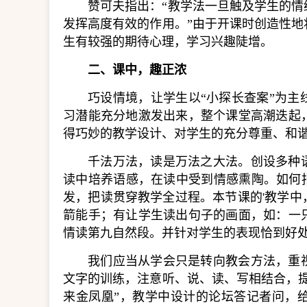
赞可夫指出：“教学法一旦触及学生的
发挥高度有效的作用。”由于开课时创造性
生有较强的期待心理，学习兴趣陡增。
二、课中，趣正浓
巧设情境，让学生以“小探长查案”为
习潜能充分地激发出来，整个课堂高潮迭起
得巧妙的教学设计、对学生的充分尊重、和谐
千法万法，读是万法之大法。创设多种
读中培养语感，在读中受到情感熏陶。如何
发，把读贯穿教学全过程。本节课的'教学
箭能手；有让学生读出句子的画面，如：一
情读第九自然段。并针对学生的表现恰到好
我们应当从学会只是转向教会方法，重
文字的训练，注意听、说、读、写相结合，
来金凤凰”，教学中设计的论坛答记者问，