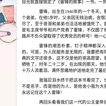
目光就直接锁定了《雷锋的故事》一书。一
雷锋，出生在1940年的一个冬天，
个弟弟，在他5岁时，父亲因无钱治病，含
尽了，至于哥哥和弟弟也活活地被饿死了。雷
是毛主席爷爷和共产党救了雷锋，不仅圆了
路并不负众望取得了优秀党员的称号！他一
雷锋的艰苦朴素、钉子精神都深入人
的，可是，为人民服务是无限的，我要把有
典的文字还很多，这不仅是他的崇高愿望，
牺牲了，时年二十二岁，在出殡的那天，他
十万人流着泪、满怀悲痛地护送他走完了最
我强忍泪水终于把这本书看完了，也
不是名字，而是他的为人，是他舍小我为大
永远记住这个人雷锋！
再回头看看我们这一代的公主皇帝们