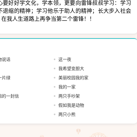
心要好好学文化，学本领，更要向雷锋叔叔学习：学习
不退缩的精神；学习他乐于助人的精神；长大步入社会
！在我人生道路上再争当第二个雷锋！！
物说话
这一夜
我希望变胆大
一片绿
美丽校园我的家
我的一家
姐的一封信
两只手吵架
假如我是动物
两只小熊