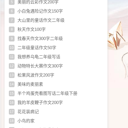
美丽的云彩作文200字
5
小白兔遇险记作文150字
6
大山里的童话作文二年级
7
秋天作文100字
8
找春天作文300字二年级
9
二年级童话作文50字
10
我想养乌龟二年级写话
11
动物特长大赛作文300字
12
松果风波作文200字
13
美味的麦丽素
14
半个鸡蛋壳看图写话二年级下册
15
我的羊皮鞭子作文200字
16
花花装病记
17
小鸟的家
18