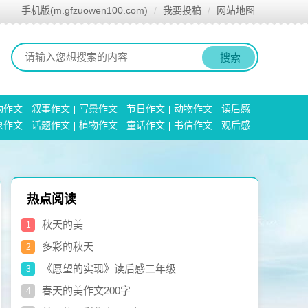
手机版(m.gfzuowen100.com)
我要投稿
网站地图
搜索
物作文
叙事作文
写景作文
节日作文
动物作文
读后感
象作文
话题作文
植物作文
童话作文
书信作文
观后感
热点阅读
秋天的美
1
多彩的秋天
2
《愿望的实现》读后感二年级
3
春天的美作文200字
4