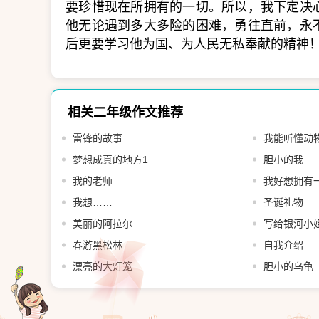
要珍惜现在所拥有的一切。所以，我下定决
他无论遇到多大多险的困难，勇往直前，永
后更要学习他为国、为人民无私奉献的精神
相关二年级作文推荐
雷锋的故事
我能听懂动
梦想成真的地方1
胆小的我
我的老师
我好想拥有
我想……
圣诞礼物
美丽的阿拉尔
写给银河小
春游黑松林
自我介绍
漂亮的大灯笼
胆小的乌龟