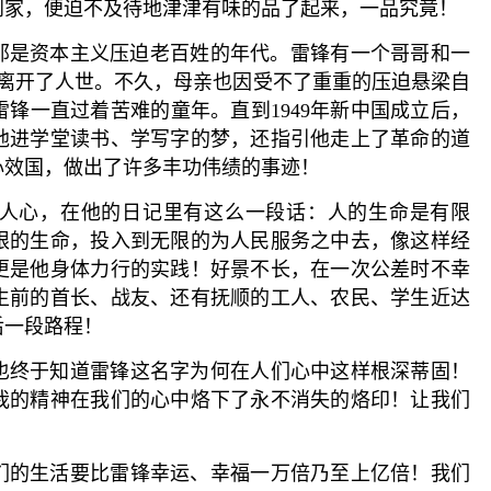
到家，便迫不及待地津津有味的品了起来，一品究竟！
那是资本主义压迫老百姓的年代。雷锋有一个哥哥和一
恨离开了人世。不久，母亲也因受不了重重的压迫悬梁自
锋一直过着苦难的童年。直到1949年新中国成立后，
他进学堂读书、学写字的梦，还指引他走上了革命的道
心效国，做出了许多丰功伟绩的事迹！
心，在他的日记里有这么一段话：人的生命是有限
限的生命，投入到无限的为人民服务之中去，像这样经
更是他身体力行的实践！好景不长，在一次公差时不幸
生前的首长、战友、还有抚顺的工人、农民、学生近达
后一段路程！
终于知道雷锋这名字为何在人们心中这样根深蒂固！
我的精神在我们的心中烙下了永不消失的烙印！让我们
的生活要比雷锋幸运、幸福一万倍乃至上亿倍！我们