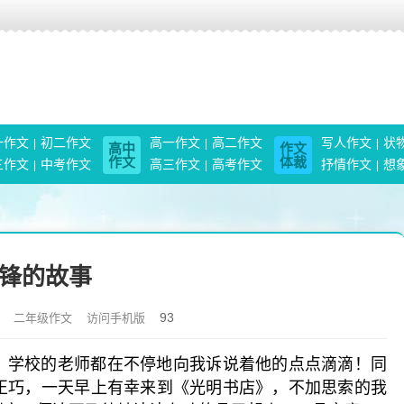
一作文
初二作文
高一作文
高二作文
写人作文
状
高中
作文
作文
体裁
三作文
中考作文
高三作文
高考作文
抒情作文
想
锋的故事
93
二年级作文
访问手机版
学校的老师都在不停地向我诉说着他的点点滴滴！同
正巧，一天早上有幸来到《光明书店》，不加思索的我