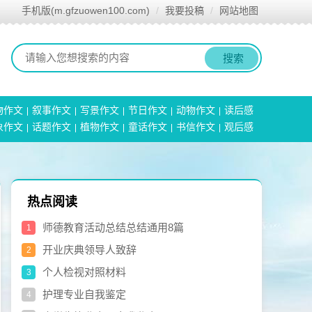
手机版(m.gfzuowen100.com)
我要投稿
网站地图
搜索
物作文
叙事作文
写景作文
节日作文
动物作文
读后感
象作文
话题作文
植物作文
童话作文
书信作文
观后感
热点阅读
师德教育活动总结总结通用8篇
1
开业庆典领导人致辞
2
个人检视对照材料
3
护理专业自我鉴定
4