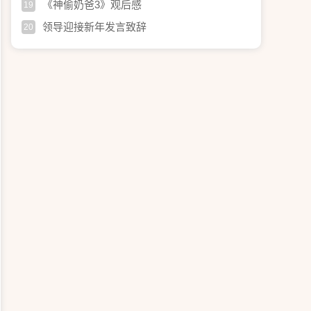
《神偷奶爸3》观后感
19
领导迎接新年发言致辞
20