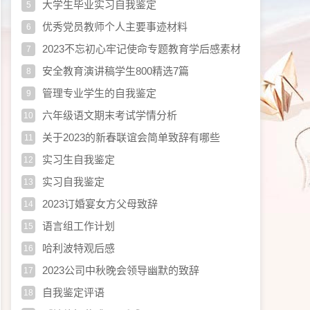
大学生毕业实习自我鉴定
5
优秀党员教师个人主要事迹材料
6
2023不忘初心牢记使命专题教育学后感素材
7
不忘初心牢记使
安全教育演讲稿学生800精选7篇
8
管理专业学生的自我鉴定
9
六年级语文期末考试学情分析
10
关于2023的新春联谊会简单致辞有哪些
11
实习生自我鉴定
12
实习自我鉴定
13
2023订婚宴女方父母致辞
14
语言组工作计划
15
哈利波特观后感
16
2023公司中秋晚会领导幽默的致辞
17
自我鉴定评语
18