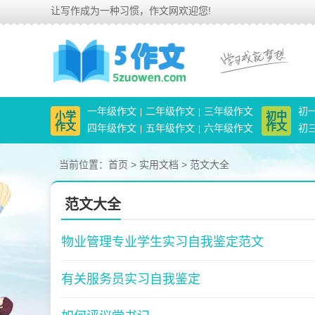
让写作成为一种习惯，作文网欢迎您!
一年级作文
二年级作文
三年级作文
初
小学
初中
作文
作文
四年级作文
五年级作文
六年级作文
初
当前位置：
首页
>
实用文档
>
范文大全
范文大全
物业管理专业学生实习自我鉴定范文
有关服务员实习自我鉴定