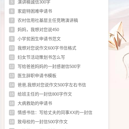
演讲稿诚信300字
5
家庭特困难申请书
6
农村信用社基层主任竞聘演讲稿
7
妈妈，我想对您说450
8
小学贫困生申请书范文
9
我想对您说作文600字书信格式
10
妇女节活动策划书怎么写
11
写给爸爸妈妈的一封感谢信500字
12
医生辞职申请书模板
13
爸爸,我想对您说作文500字左右书信
14
给班主任的一封信800字作文
15
大病救助的申请书
16
情感书信：写给丈夫的同事XX的一封信
17
致母校的一封信500字作文
18