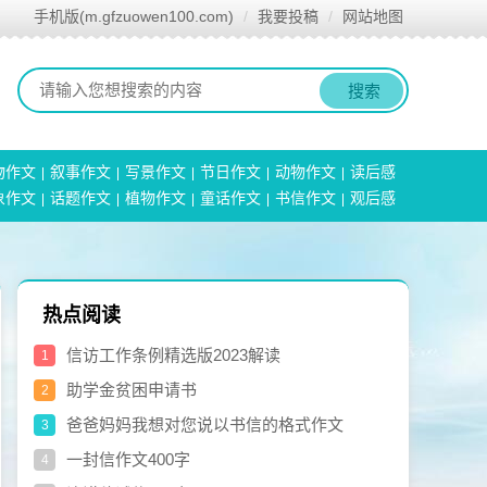
手机版(m.gfzuowen100.com)
我要投稿
网站地图
搜索
物作文
叙事作文
写景作文
节日作文
动物作文
读后感
象作文
话题作文
植物作文
童话作文
书信作文
观后感
热点阅读
信访工作条例精选版2023解读
1
助学金贫困申请书
2
爸爸妈妈我想对您说以书信的格式作文
3
一封信作文400字
4