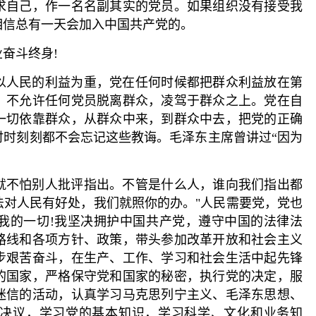
求自己，作一名名副其实的党员。如果组织没有接受我
相信总有一天会加入中国共产党的。
奋斗终身!
以人民的利益为重，党在任何时候都把群众利益放在第
，不允许任何党员脱离群众，凌驾于群众之上。党在自
一切依靠群众，从群众中来，到群众中去，把党的正确
时时刻刻都不会忘记这些教诲。毛泽东主席曾讲过“因为
就不怕别人批评指出。不管是什么人，谁向我们指出都
法对人民有好处，我们就照你的办。"人民需要党，党也
我的一切!我坚决拥护中国共产党，遵守中国的法律法
路线和各项方针、政策，带头参加改革开放和社会主义
步艰苦奋斗，在生产、工作、学习和社会生活中起先锋
的国家，严格保守党和国家的秘密，执行党的决定，服
迷信的活动，认真学习马克思列宁主义、毛泽东思想、
决议，学习党的基本知识，学习科学、文化和业务知