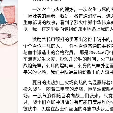
一次次血与火的锤炼，一次次生与死的
一幅壮美的画卷。我是一名普通消防兵。进
生命诉说的故事，看到了烈火中郑中华伟岸
以，我，在这里要向党组织郑重地递上我的
激励着我用颤抖的手写出这份申请书的
个个看似平凡的人、一件件看似普通的事教
与血中锻造出的合格党员。 那是20xx年6
车泄露发生火灾，短短几分钟的时间，火已
烈焰笼罩，刺耳的爆鸣声、刺鼻的气味扑面而
平米的火场，我们中队逆着纷纷撤出的人流
夏日的炎热加上火场炙热的高温熏烤着
投入战斗。随着二甲苯的燃烧，巨型油罐眼
场。一股气浪伴随巨响向战士们袭来，只觉
过，战士们立即冲进随时有可能再度爆炸的
彼伏中，火魔在战士们坚强的斗志中步步后