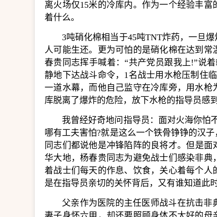
离火场仅15米的冷库内。作为一个经验丰
着什么。
3吨硝化棉相当于45吨TNT炸药，一旦
人可能生还。更为可怕的是硝化棉在达到常
春贵同志挥手喊着：“共产党员跟我上!”说
静地下达战斗命令，1名战士用水枪压制住
一道水幕，而他自己监守在冷库旁，用水枪
库脱离了爆炸的危险，放下水枪的指导员感到
我曾经好奇地问指导员：面对火海你怕
哪有工夫害怕?就是这么一个铁骨铮铮的汉
同志们都说他是冲锋陷阵的良将才。但是面对
华大地，杨春贵同志为避免战士们感染非典
着战士们每天的作息、饮食，关心着每个人
是在指导员亲切的关怀背后，又有谁知道此
父亲作为医院的主任医师战斗在抗击非
妻子身怀六甲，却还要照顾身体不太好的母