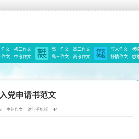
一作文
初二作文
高一作文
高二作文
写人作文
状
高中
作文
作文
体裁
三作文
中考作文
高三作文
高考作文
抒情作文
想
入党申请书范文
44
2
书信作文
访问手机版