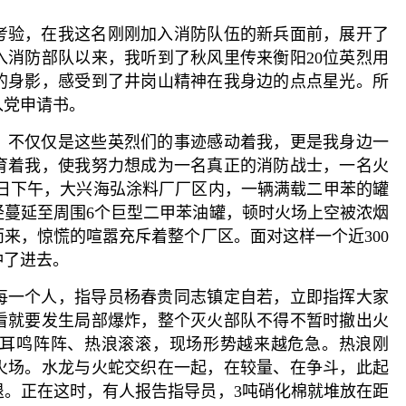
考验，在我这名刚刚加入消防队伍的新兵面前，展开了
入消防部队以来，我听到了秋风里传来衡阳20位英烈用
的身影，感受到了井岗山精神在我身边的点点星光。所
入党申请书。
，不仅仅是这些英烈们的事迹感动着我，更是我身边一
育着我，使我努力想成为一名真正的消防战士，一名火
月9日下午，大兴海弘涂料厂厂区内，一辆满载二甲苯的罐
经蔓延至周围6个巨型二甲苯油罐，顿时火场上空被浓烟
来，惊慌的喧嚣充斥着整个厂区。面对这样一个近300
冲了进去。
每一个人，指导员杨春贵同志镇定自若，立即指挥大家
看就要发生局部爆炸，整个灭火部队不得不暂时撤出火
耳鸣阵阵、热浪滚滚，现场形势越来越危急。热浪刚
火场。水龙与火蛇交织在一起，在较量、在争斗，此起
退。正在这时，有人报告指导员，3吨硝化棉就堆放在距