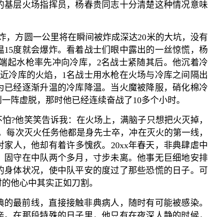
富的基层火场指挥员，杨春贵同志十分清楚这种情况意味
爆炸，方圆一公里将在瞬间被炸成深达20米的大坑，没有
温15度就会爆炸。看着战士们眼中露出的一丝惊慌，杨
着端起水枪率先冲向冷库，2名战士紧随其后。他沉着冷
临近冷库的火焰，1名战士用水枪在火场与冷库之间隔出
为已经逐渐升温的冷库降温。当火魔被降服，硝化棉冷
一阵虚脱，那时他已经连续奋战了10多个小时。
不怕?他笑笑告诉我：在火场上，满脑子只想把火灭掉，
子，每次灭火任务他都是身先士卒，冲在灭火的第一线，
家人，他却有着许多愧疚。20xx年春天，非典肆虐中
，固守在中队两个多月，寸步未离。他事无巨细地安排
的身体状况，使中队平安的度过了那些恐慌的日子。可
时的他心中其实正如刀割。
典的最前线，直接接触非典病人，随时有可能被感染。
亲。在那段特殊的日子里，他只有在夜深人静的时候，