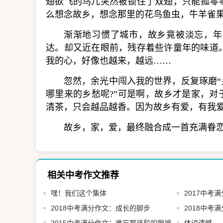
翅欲飞的鸟儿突然被锁住了双翅，只能孤零
么想念故乡，想念那里的花鸟鱼虫，牛羊雀
渐渐地习惯了城市，故乡竟被淡忘，年
达。却又近在眼前，残存着些许童年的味道
我的心，好像也越来，越远……
忽然，余光中闯入我的世界，反复琢磨“
哪里来的乡愁呢?”可是啊，故乡才是家，对
清茶，只会越品越香。因为故乡有爱，有我
故乡，家，爱，最终融合成一首充满眷
相关中考作文推荐
嘿！我们这个集体
2017中考
2018中考满分作文：成长的脚步
2018中考