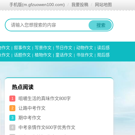
手机版(m.gfzuowen100.com)
我要投稿
网站地图
搜索
物作文
叙事作文
写景作文
节日作文
动物作文
读后感
象作文
话题作文
植物作文
童话作文
书信作文
观后感
热点阅读
咀嚼生活的真味作文800字
1
让路中考作文
2
期中考作文
3
中考亲情作文600字优秀作文
4