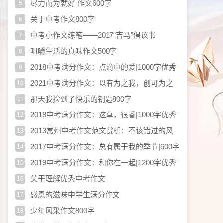
尽力而为就好 作文600字
5
关于中考作文800字
6
中考小作文练笔——2017“吉马”倡议书
7
咀嚼生活的真味作文500字
8
2018中考满分作文：点滴中的爱|1000字优秀
9
作文
2021中考满分作文：​以有为之我，创可为之
10
环境|1000字优秀作文
那天我捡到了快乐的钥匙800字
11
2018中考满分作文：这草，很香|1000字优秀
12
作文
2013常州中考作文范文赏析：不该错过的风
13
景|1000字优秀作文
2017中考满分作文：总有属于我的季节|600字
14
优秀作文
2019中考满分作文：和你在一起|1200字优秀
15
作文
关于理解优秀中考作文
16
感恩的滋味中学生满分作文
17
少年风采作文800字
18