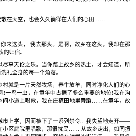
吹散在天空，也会久久徜徉在人们的心田……
 你来这头， 我去那头。是啊，故乡在这头，我却在那
魂的归宿。
以尽享天伦之乐。当你踏上故乡的热土，才会知道，所
新洗礼全身的每一个角落。
乡村就是一片天然牧场，养牛放羊，同时净化人们的心
悉!一鸟一虫，在童年中占据了多么重要的地位!我在沟
乡间小道上唱歌，我在庄稼田地里舞蹈……在童年，故
城市上学，因而被下了一系列禁令。我失望地走开——
在小区庭院里唱歌，那很扰民…… 从故乡走出，如同振