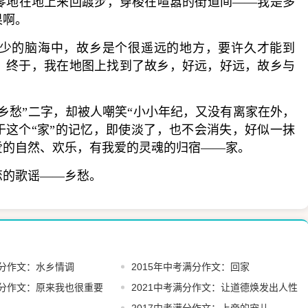
零地在地上来回踱步，穿梭在喧嚣的街道间——我是多
果啊。
少的脑海中，故乡是个很遥远的地方，要许久才能到
。终于，我在地图上找到了故乡，好远，好远，故乡与
乡愁”二字，却被人嘲笑“小小年纪，又没有离家在外，
于这个“家”的记忆，即使淡了，也不会消失，好似一抹
爱的自然、欢乐，有我爱的灵魂的归宿——家。
恋的歌谣——乡愁。
满分作文：水乡情调
2015年中考满分作文：回家
满分作文：​​原来我也很重要
2021中考满分作文：让道德焕发出人性