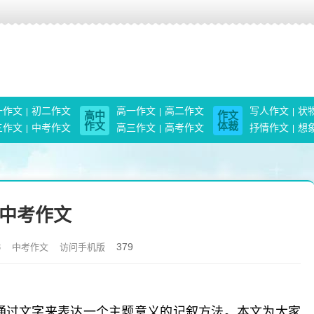
一作文
初二作文
高一作文
高二作文
写人作文
状
高中
作文
作文
体裁
三作文
中考作文
高三作文
高考作文
抒情作文
想
中考作文
379
3
中考作文
访问手机版
通过文字来表达一个主题意义的记叙方法。本文为大家