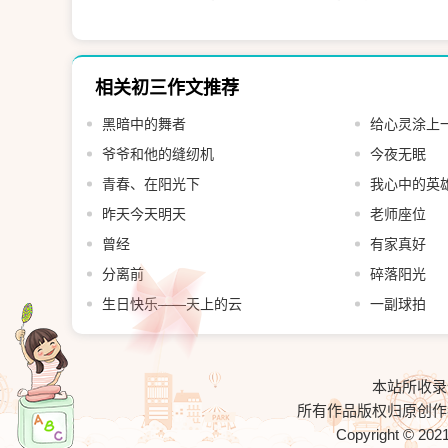
相关初三作文推荐
黑暗中的舞者
给心灵涂上
爷爷和他的缝纫机
今夜无眠
青春、在阳光下
我心中的英
昨天今天明天
老师座位
曾经
有家真好
分离前
碎落阳光
生日快乐——天上的云
一副球拍
本站所收录
所有作品版权归原创作
Copyright © 202