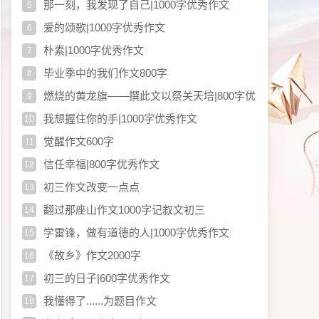
那一刻，我发现了自己|1000字优秀作文
5
爱的颂歌|1000字优秀作文
6
朴素|1000字优秀作文
7
毕业季中的我们作文800字
8
燃烧的黄龙旗——撰此文以祭关天培|800字优
9
秀作文
我想握住你的手|1000字优秀作文
10
觉醒作文600字
11
信任幸福|800字优秀作文
12
初三作文改变一点点
13
翻过那座山作文1000字记叙文初三
14
学雷锋，做有道德的人|1000字优秀作文
15
《故乡》作文2000字
16
初三的日子|600字优秀作文
17
我懂得了......为题目作文
18