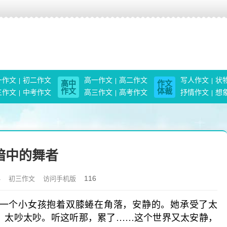
一作文
初二作文
高一作文
高二作文
写人作文
状
高中
作文
作文
体裁
三作文
中考作文
高三作文
高考作文
抒情作文
想
暗中的舞者
116
4
初三作文
访问手机版
个小女孩抱着双膝蜷在角落，安静的。她承受了太
，太吵太吵。听这听那，累了……这个世界又太安静，