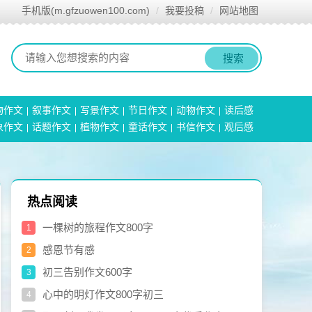
手机版(m.gfzuowen100.com)
我要投稿
网站地图
搜索
物作文
叙事作文
写景作文
节日作文
动物作文
读后感
象作文
话题作文
植物作文
童话作文
书信作文
观后感
热点阅读
一棵树的旅程作文800字
1
感恩节有感
2
初三告别作文600字
3
心中的明灯作文800字初三
4